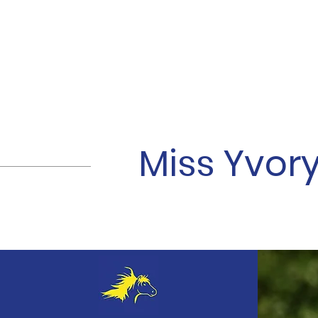
HOME
ZUCHT/B
Miss Yvory 