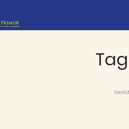
Tag
Gestüt