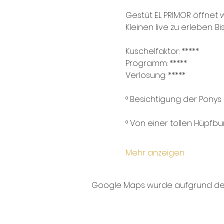
Gestüt EL PRIMOR öffnet w
Kleinen live zu erleben. 
Kuschelfaktor: *****
Programm: *****
Verlosung: *****
° Besichtigung der Ponys
° Von einer tollen Hüpfbur
Mehr anzeigen
Google Maps wurde aufgrund der A