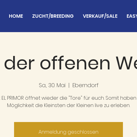
HOME
ZUCHT/BREEDING
VERKAUF/SALE
EAS
 der offenen W
Sa., 30. Mai
  |  
Eberndorf
 EL PRIMOR öffnet wieder die "Tore" für euch. Somit haben 
Möglichkeit die Kleinsten der Kleinen live zu erleben.
Anmeldung geschlossen